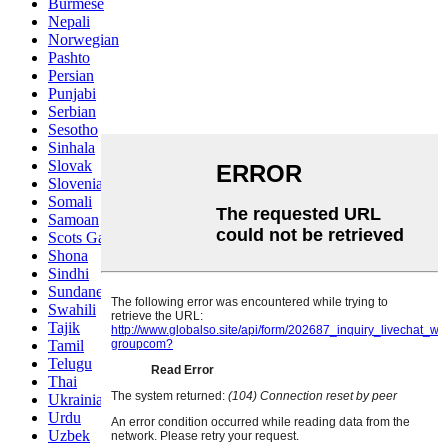
Burmese
Nepali
Norwegian
Pashto
Persian
Punjabi
Serbian
Sesotho
Sinhala
Slovak
Slovenian
Somali
Samoan
Scots Gaelic
Shona
Sindhi
Sundanese
Swahili
Tajik
Tamil
Telugu
Thai
Ukrainian
Urdu
Uzbek