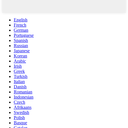
English
French
German
Portuguese
Spanish
Russian
Japanese
Korean
Arabic
Irish
Greek
Turkish
Italian
Danish
Romanian
Indonesian
Czech
Afrikaans
Swedish
Polish
Basque
Catalan