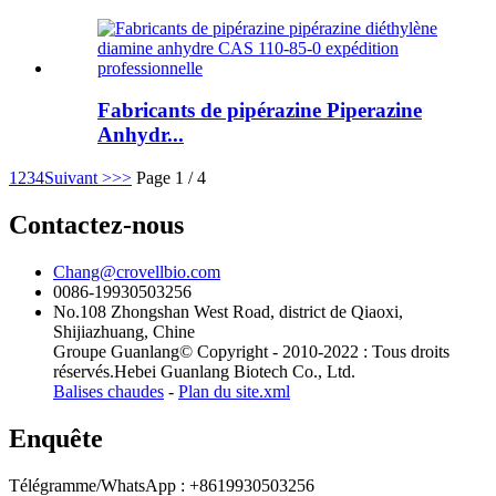
Fabricants de pipérazine Piperazine
Anhydr...
1
2
3
4
Suivant >
>>
Page 1 / 4
Contactez-nous
Chang@crovellbio.com
0086-19930503256
No.108 Zhongshan West Road, district de Qiaoxi,
Shijiazhuang, Chine
Groupe Guanlang© Copyright - 2010-2022 : Tous droits
réservés.Hebei Guanlang Biotech Co., Ltd.
Balises chaudes
-
Plan du site.xml
Enquête
Télégramme/WhatsApp : +8619930503256