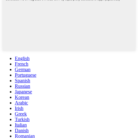
English
French
German
Portuguese
Spanish
Russian
Japanese
Korean
Arabic
Irish
Greek
Turkish
Italian
Danish
Romanian