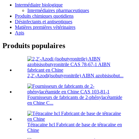
Intermédiaire biologique
Intermédiaires pharmaceutiques
Produits chimiques quotidiens
Désinfectants et antiseptiques
Matières premières vétérinaires
Apis
Produits populaires
2,2′-Azodi(isobutyronitrile) AIBN azobisisobut...
Fournisseurs de fabricants de 2-phénylacétamide
en Chine C...
Tétracaïne hcl Fabricant de base de tétracaïne en
Chine