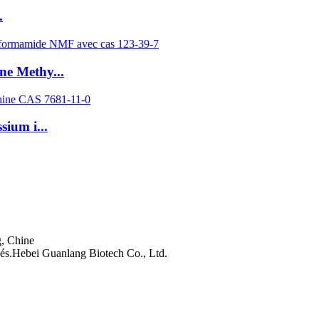
.
ne Methy...
sium i...
g, Chine
és.Hebei Guanlang Biotech Co., Ltd.