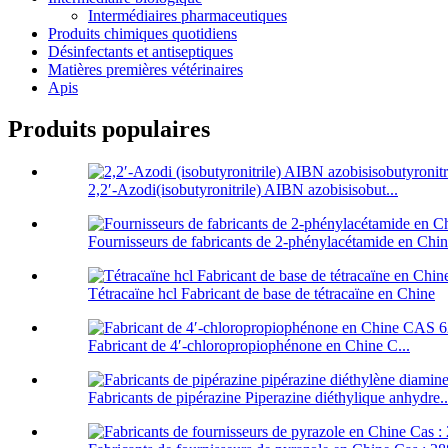
Intermédiaires pharmaceutiques
Produits chimiques quotidiens
Désinfectants et antiseptiques
Matières premières vétérinaires
Apis
Produits populaires
2,2′-Azodi(isobutyronitrile) AIBN azobisisobut...
Fournisseurs de fabricants de 2-phénylacétamide en Chin
Tétracaïne hcl Fabricant de base de tétracaïne en Chine
Fabricant de 4′-chloropropiophénone en Chine C...
Fabricants de pipérazine Piperazine diéthylique anhydre..