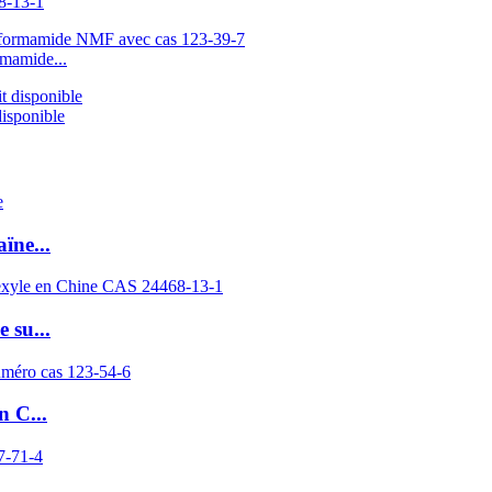
88-13-1
mamide...
disponible
ïne...
 su...
n C...