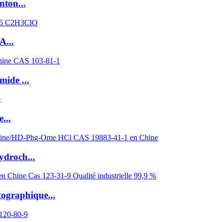
nton...
A...
mide ...
...
ydroch...
tographique...