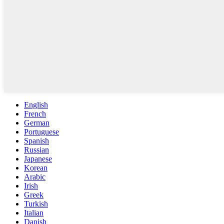
English
French
German
Portuguese
Spanish
Russian
Japanese
Korean
Arabic
Irish
Greek
Turkish
Italian
Danish