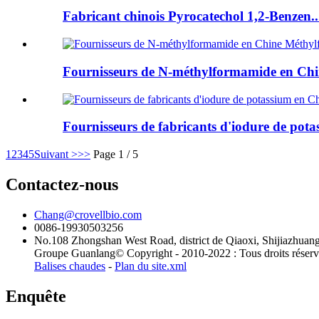
Fabricant chinois Pyrocatechol 1,2-Benzen..
Fournisseurs de N-méthylformamide en Chi
Fournisseurs de fabricants d'iodure de potas
1
2
3
4
5
Suivant >
>>
Page 1 / 5
Contactez-nous
Chang@crovellbio.com
0086-19930503256
No.108 Zhongshan West Road, district de Qiaoxi, Shijiazhuan
Groupe Guanlang© Copyright - 2010-2022 : Tous droits réserv
Balises chaudes
-
Plan du site.xml
Enquête