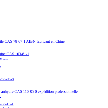
e C...
.