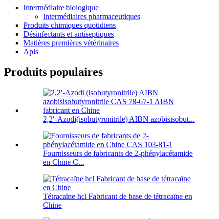
Intermédiaire biologique
Intermédiaires pharmaceutiques
Produits chimiques quotidiens
Désinfectants et antiseptiques
Matières premières vétérinaires
Apis
Produits populaires
2,2′-Azodi(isobutyronitrile) AIBN azobisisobut...
Fournisseurs de fabricants de 2-phénylacétamide
en Chine C...
Tétracaïne hcl Fabricant de base de tétracaïne en
Chine