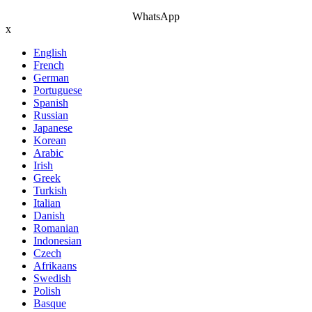
WhatsApp
x
English
French
German
Portuguese
Spanish
Russian
Japanese
Korean
Arabic
Irish
Greek
Turkish
Italian
Danish
Romanian
Indonesian
Czech
Afrikaans
Swedish
Polish
Basque